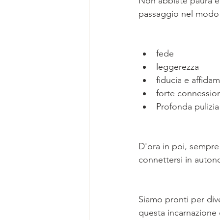
Non abbiate paura e 
passaggio nel modo 
fede
leggerezza
fiducia e affida
forte connessio
Profonda pulizi
D'ora in poi, sempre 
connettersi in autono
Siamo pronti per di
questa incarnazione 