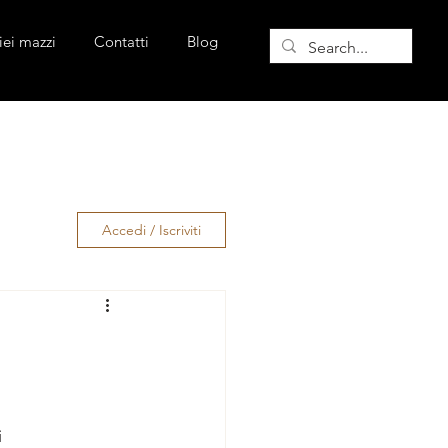
iei mazzi
Contatti
Blog
Accedi / Iscriviti
i