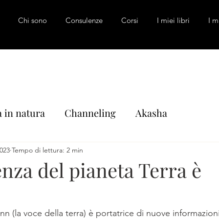
Chi sono
Consulenze
Corsi
I miei libri
I m
a in natura
Channeling
Akasha
ità
Carte, rune e oracoli
Libri consigliati
2023
Tempo di lettura: 2 min
nza del pianeta Terra è
Aromaterapia
I miei libri
 (la voce della terra) è portatrice di nuove informazion