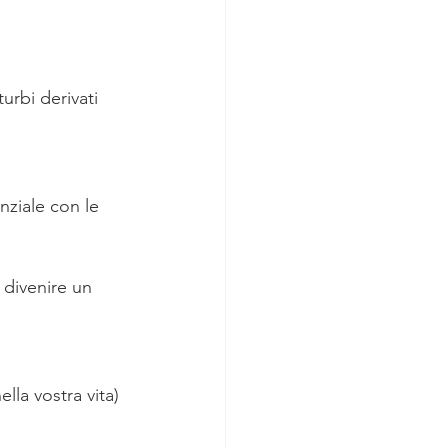
urbi derivati 
ziale con le 
lla vostra vita)