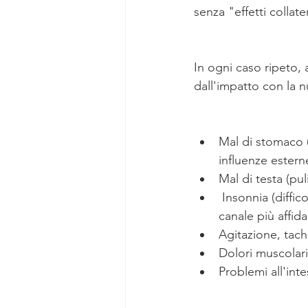
senza "effetti collater
In ogni caso ripeto, 
dall'impatto con la 
Mal di stomaco (
influenze estern
Mal di testa (pu
 Insonnia (difficoltà a lasciarsi andare e a fidarsi - pulizia del 7° chakra per divenire un 
canale più affid
Agitazione, tach
Dolori muscolari
Problemi all'inte