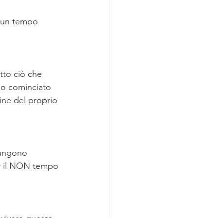
e un tempo 
tto ciò che 
no cominciato 
ine del proprio 
iungono 
per il NON tempo 