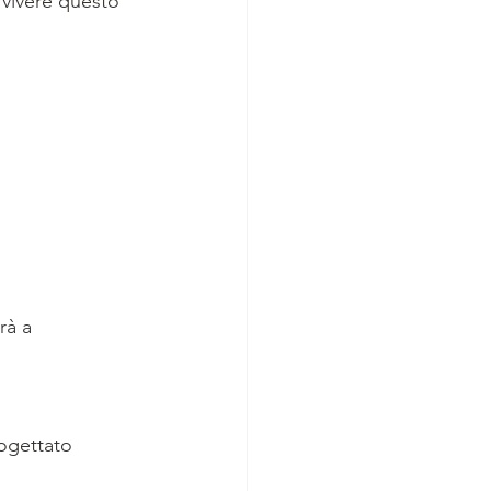
vivere questo 
rà a 
.
ogettato 