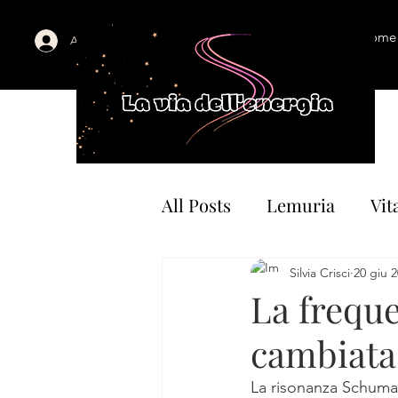
Home
Accedi
All Posts
Lemuria
Vit
Naturopatia
Spiritual
Silvia Crisci
20 giu 
La freque
cambiata
Energia e trattamenti
La risonanza Schumann