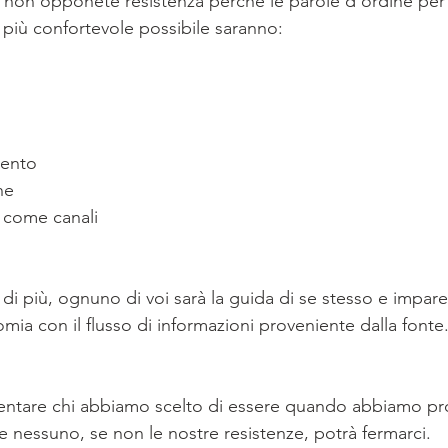
non opponete resistenza perché le parole d'ordine per 
più confortevole possibile saranno:
mento
ne 
a come canali
di più, ognuno di voi sarà la guida di se stesso e impare
mia con il flusso di informazioni proveniente dalla fonte
ventare chi abbiamo scelto di essere quando abbiamo pr
e nessuno, se non le nostre resistenze, potrà fermarci.