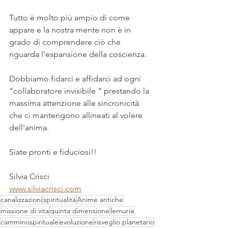
Tutto è molto più ampio di come 
appare e la nostra mente non è in 
grado di comprendere ciò che 
riguarda l'espansione della coscienza. 
Dobbiamo fidarci e affidarci ad ogni 
"collaboratore invisibile " prestando la 
massima attenzione alle sincronicità 
che ci mantengono allineati al volere 
dell'anima. 
Siate pronti e fiduciosi!!
Silvia Crisci 
www.silviacrisci.com
canalizzazioni
spiritualità
Anime antiche
missione di vita
quinta dimensione
lemuria
camminospirituale
evoluzione
risveglio planetario