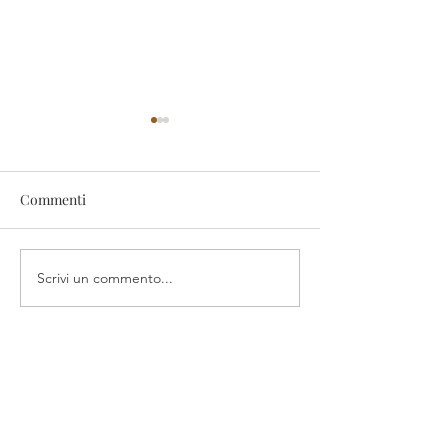
Commenti
Gli animali e il 
La natura come portale
Scrivi un commento...