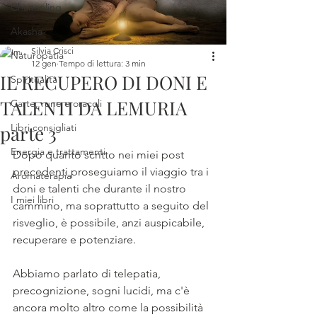
Channeling
Akasha
Silvia Crisci
Naturopatia
12 gen
Tempo di lettura: 3 min
IL RECUPERO DI DONI E
Spiritualità
TALENTI DA LEMURIA
Carte, rune e oracoli
parte 3
Libri consigliati
Energia e trattamenti
Dopo quanto scritto nei miei post 
precedenti proseguiamo il viaggio tra i 
Aromaterapia
doni e talenti che durante il nostro 
I miei libri
cammino, ma soprattutto a seguito del 
risveglio, è possibile, anzi auspicabile,  
recuperare e potenziare. 
Abbiamo parlato di telepatia, 
precognizione, sogni lucidi, ma c'è 
ancora molto altro come la possibilità 