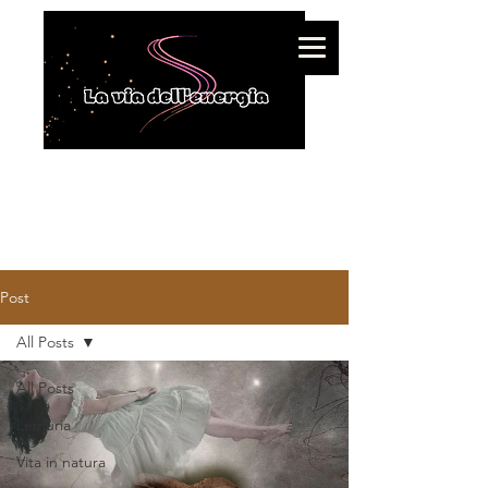
Post
All Posts
All Posts
Lemuria
Vita in natura