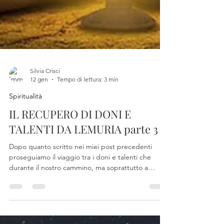
Silvia Crisci
12 gen
Tempo di lettura: 3 min
Spiritualità
IL RECUPERO DI DONI E
TALENTI DA LEMURIA parte 3
Dopo quanto scritto nei miei post precedenti
proseguiamo il viaggio tra i doni e talenti che
durante il nostro cammino, ma soprattutto a
seguito del risveglio, è possibile, anzi auspicabile,
recuperare e potenziare. Abbiamo parlato di
telepatia, precognizione, sogni lucidi, ma c'è