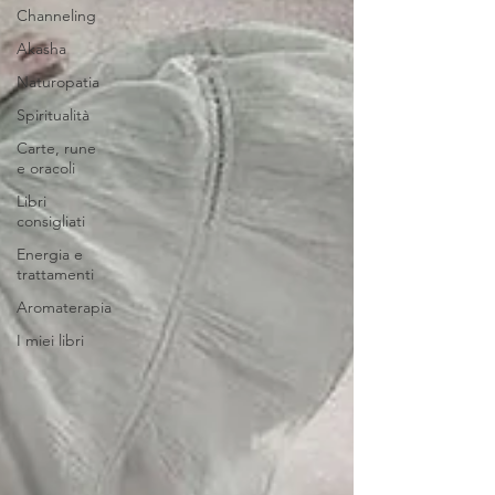
Channeling
Akasha
Naturopatia
Spiritualità
Carte, rune
e oracoli
Libri
consigliati
Energia e
trattamenti
Aromaterapia
I miei libri